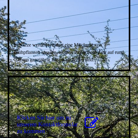
In Kürze werden wir dort eine Mischung von
Blühpflanzen aussäen, so dass im nächsten Jahr auf rund
700 qm ganzjährig Blüten zu finden sind.
Kontaktformular
Klicken Sie hier um zu
unserem Kon­takt­for­mu­lar
zu kommen