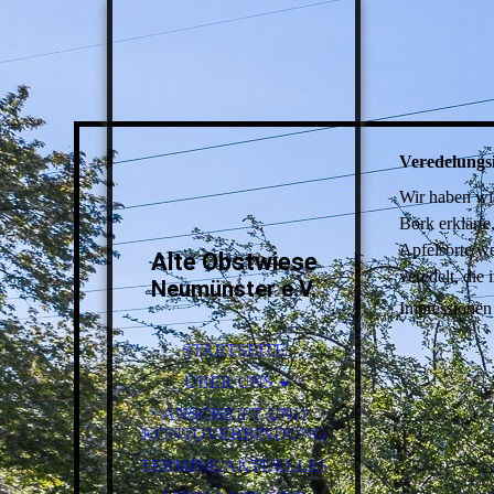
Veredelungs
Wir haben wie
Bork erklärte
Apfelsorte we
Alte Obstwiese
veredelt, die
Neumünster e.V.
Impressionen 
STARTSEITE
ÜBER UNS
SORTENLISTE DES OBSTES
ANSCHRIFT UND
KONTOVERBINDUNG
TERMINE/AKTUELLES