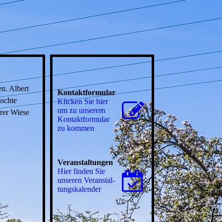
n. Albert
Kontaktformular
nschte
Klicken Sie hier
um zu unserem
rer Wiese
Kon­takt­for­mu­lar
zu kommen
Veranstaltungen
Hier finden Sie
unseren Ver­an­stal­
tungs­ka­len­der