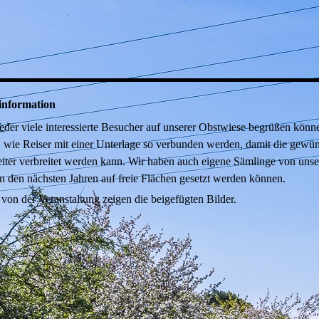
information
der viele interessierte Besucher auf unserer Obstwiese begrüßen könne
, wie Reiser mit einer Unterlage so verbunden werden, damit die gewü
iter verbreitet werden kann. Wir haben auch eigene Sämlinge von unse
 in den nächsten Jahren auf freie Flächen gesetzt werden können.
von der Veranstaltung zeigen die beigefügten Bilder.