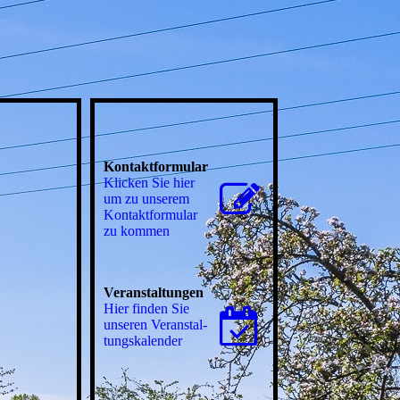
Kontaktformular
Klicken Sie hier
um zu unserem
Kon­takt­for­mu­lar
zu kommen
Veranstaltungen
Hier finden Sie
unseren Ver­an­stal­
tungs­ka­len­der