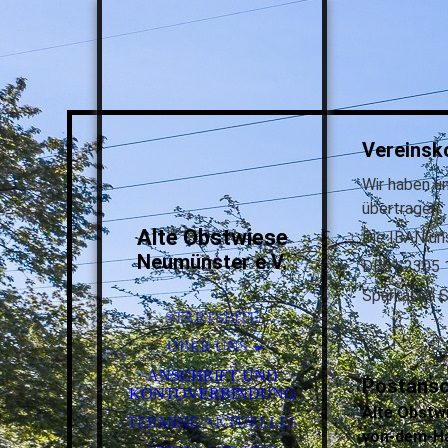
Vereinsk
Wir haben u
übertragen.
Alte Obstwiese
Die IBAN un
Neumünster e.V.
DE51 2305 
Sparkasse S
STARTSEITE
ÜBER UNS
SORTENLISTE DES OBSTES
ANSCHRIFT UND
Postansc
KONTOVERBINDUNG
Alte Obstw
TERMINE/AKTUELLES
von-dem-H