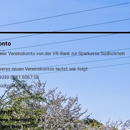
onto
nser Vereinskonto von der VR-Bank zur Sparkasse Südholstein
seres neuen Vereinskontos lautet wie folgt:
1030 0511 6067 58
üdholstein
hrift
iese Neumünster e.V.
agen-Weg 13