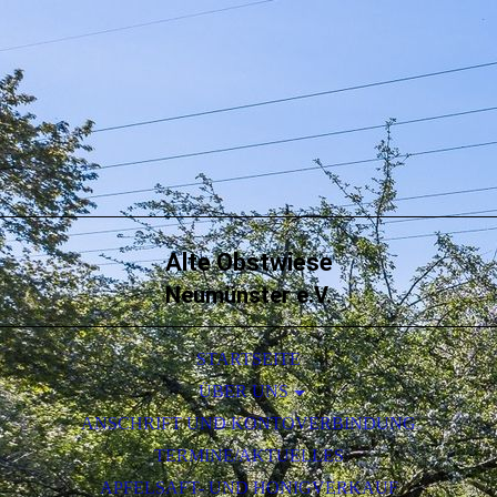
Alte Obstwiese
Neumünster e.V.
STARTSEITE
ÜBER UNS
ANSCHRIFT UND KONTOVERBINDUNG
SORTENLISTE DES OBSTES
TERMINE/AKTUELLES
APFELSAFT- UND HONIGVERKAUF