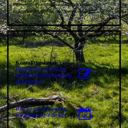
Impressionen von unserem Apfelfest können den
nachstehenden Bildern entnommen werden.
Kontaktformular
Klicken Sie hier um zu
unserem Kon­takt­for­mu­lar
zu kommen
Veranstaltungen
Hier finden Sie unseren
Ver­an­stal­tungs­ka­len­der